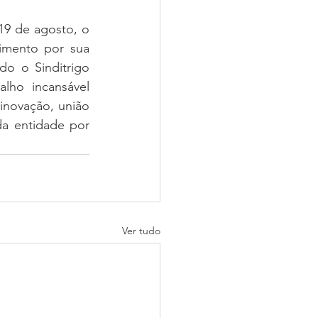
9 de agosto, o 
mento por sua 
o o Sinditrigo 
lho incansável 
novação, união 
a entidade por 
Ver tudo