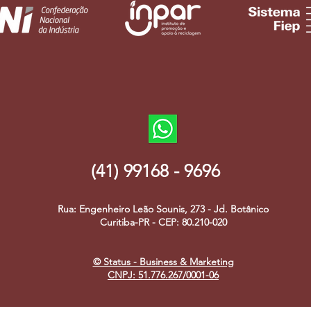
(41) 99168 - 9696
Rua: Engenheiro Leão Sounis, 273 - Jd. Botânico
Curitiba-PR - CEP: 80.210-020
© Status - Business & Marketing
CNPJ: 51.776.267/0001-06