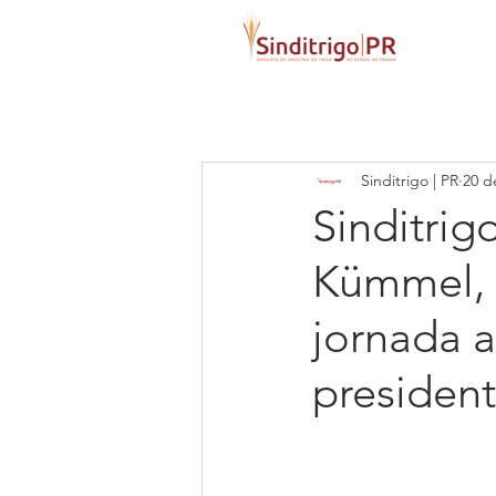
Sinditrigo | PR
20 d
Sinditri
Kümmel, 
jornada 
presiden