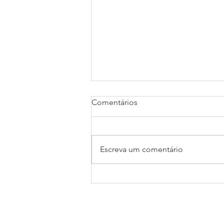
Comentários
Escreva um comentário
Indústria moageira do Paraná
reforça liderança nacional
com presença de moinhos
em evento do setor